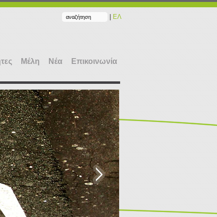
|
ΕΛ
τες
Μέλη
Νέα
Επικοινωνία