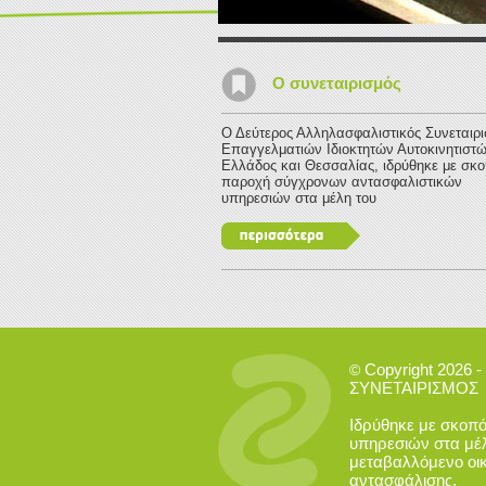
Ο συνεταιρισμός
Ο Δεύτερος Αλληλασφαλιστικός Συνεταιρ
Επαγγελματιών Ιδιοκτητών Αυτοκινητιστώ
Ελλάδος και Θεσσαλίας, ιδρύθηκε με σκο
παροχή σύγχρονων αντασφαλιστικών
υπηρεσιών στα μέλη του
Copyright 202
©
ΣΥΝΕΤΑΙΡΙΣΜΟΣ
Ιδρύθηκε με σκοπ
υπηρεσιών στα μέλ
μεταβαλλόμενο οικ
αντασφάλισης.