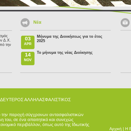
Νέα
ισμός
Μήνυμα της Διοικήσεως για το έτος
03
ν Δ.Χ.
2025
APR
πό την
Το μήνυμα της νέας Διοίκησης
14
NOV
6 - ΔΕΥΤΕΡΟΣ ΑΛΛΗΛΑΣΦΑΛΙΣΤΙΚΟΣ
ό την παροχή σύγχρονων αντασφαλιστικών
η του, σε ένα απαιτητικό και συνεχώς
ονομικό περιβάλλον, όπως αυτό της Ιδιωτικής
Aρχική
|
Η Ε